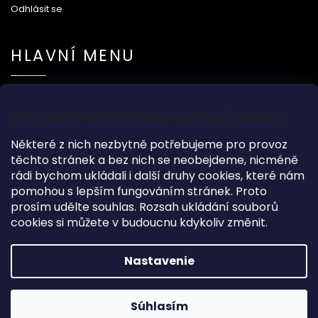
Odhlásit se
HLAVNÍ MENU
Na svatbu
Tyto webové stránky používají cookies
Dárkové předměty
Módní doplňky
Některé z nich nezbytně potřebujeme pro provoz
O nás
těchto stránek a bez nich se neobejdeme, nicméně
rádi bychom ukládali i další druhy cookies, které nám
pomohou s lepším fungováním stránek. Proto
prosím udělte souhlas. Rozsah ukládání souborů
cookies si můžete v budoucnu kdykoliv změnit.
Copyright 2026
Wood Kingdom
. Všetky práva vyhradené.
Grafický návrh vytvořil a nakódoval
Shoptak.cz
Nastavenie
Vytvoril Shoptet
Súhlasím
Garance dodání do Vánoc na objednávky do 17.12