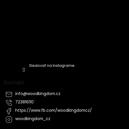
Sledovať na Instagrame
Kontakt
info
@
woodkingdom.cz
723816110
https://www.fb.com/woodkingdomcz/
woodkingdom_cz