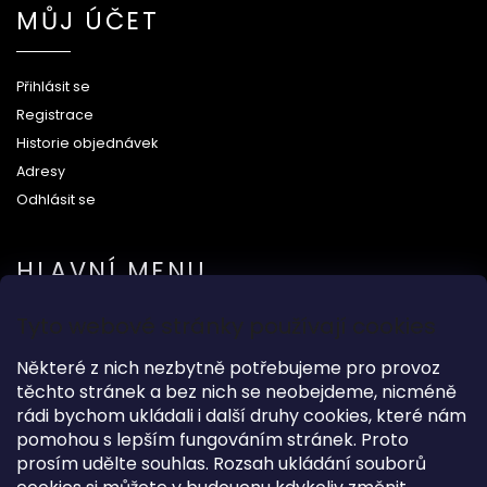
MŮJ ÚČET
Přihlásit se
Registrace
Historie objednávek
Adresy
Odhlásit se
HLAVNÍ MENU
Tyto webové stránky používají cookies
Na svatbu
Některé z nich nezbytně potřebujeme pro provoz
Dárkové předměty
těchto stránek a bez nich se neobejdeme, nicméně
Módní doplňky
rádi bychom ukládali i další druhy cookies, které nám
O nás
pomohou s lepším fungováním stránek. Proto
prosím udělte souhlas. Rozsah ukládání souborů