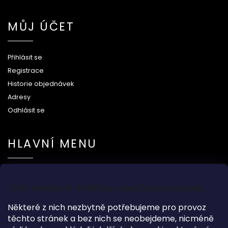
MŮJ ÚČET
Přihlásit se
Registrace
Historie objednávek
Adresy
Odhlásit se
HLAVNÍ MENU
Na svatbu
Tyto webové stránky používají cookies
Dárkové předměty
Módní doplňky
Některé z nich nezbytně potřebujeme pro provoz
O nás
těchto stránek a bez nich se neobejdeme, nicméně