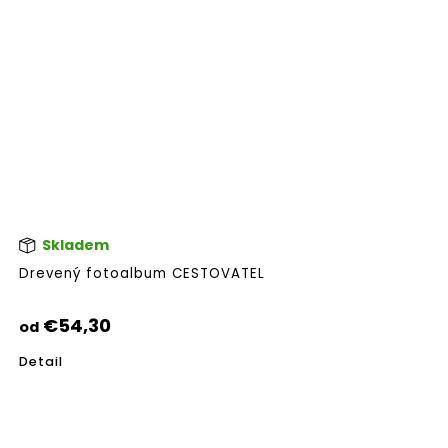
Skladem
Pri
hod
Drevený fotoalbum CESTOVATEL
pro
je
5,0
€54,30
od
z
5
Detail
hvie