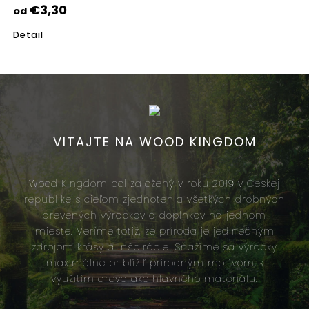
€3,30
od
Detail
VITAJTE NA WOOD KINGDOM
Wood Kingdom bol založený v roku 2019 v Českej
republike s cieľom zjednotenia všetkých drobných
drevených výrobkov a doplnkov na jednom
mieste. Veríme totiž, že príroda je jedinečným
zdrojom krásy a inšpirácie. Snažíme sa výrobky
maximálne priblížiť prírodným motívom s
využitím dreva ako hlavného materiálu.