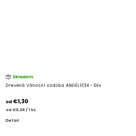
Skladem
Dřevěná Vánoční ozdoba ANDĚLÍČEK- 5ks
€1,30
od
Jednotková
od €0,26 / 1 ks
cena:
Detail