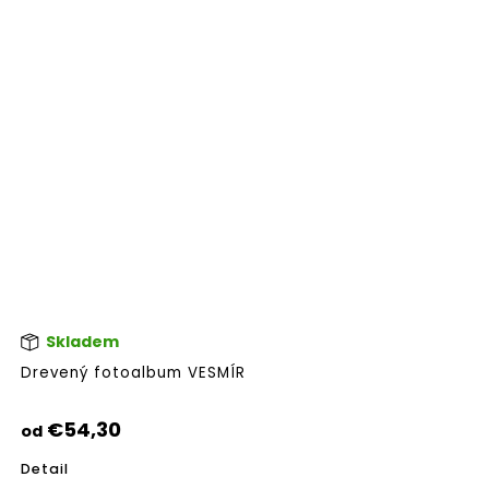
Skladem
Pri
hod
Drevený fotoalbum VESMÍR
pro
je
5,0
€54,30
od
z
5
Detail
hvie