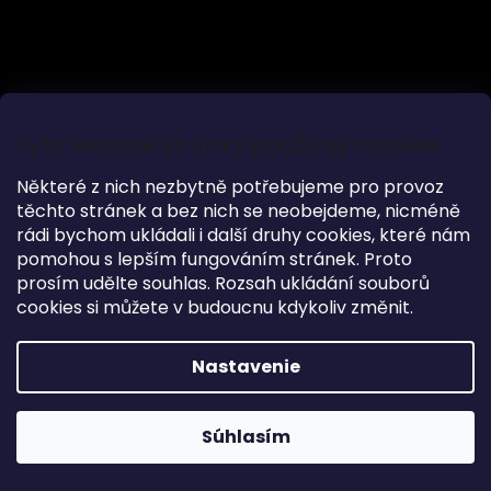
Sledovať na Instagrame
Tyto webové stránky používají cookies
Kontakt
Některé z nich nezbytně potřebujeme pro provoz
info
@
woodkingdom.cz
těchto stránek a bez nich se neobejdeme, nicméně
rádi bychom ukládali i další druhy cookies, které nám
723816110
pomohou s lepším fungováním stránek. Proto
https://www.fb.com/woodkingdomcz/
prosím udělte souhlas. Rozsah ukládání souborů
woodkingdom_cz
cookies si můžete v budoucnu kdykoliv změnit.
Nastavenie
Důležité odkazy
Obchodné podmienky
Súhlasím
Garance dodání do Vánoc na objednávky do 17.12
Podmienky ochrany osobných údajov
Reklamačný poriadok