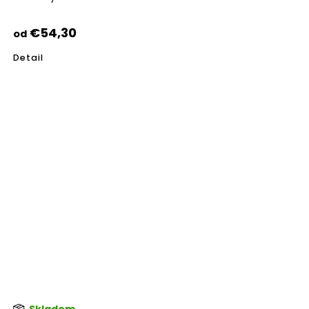
pro
je
5,0
€54,30
od
z
5
Detail
hvie