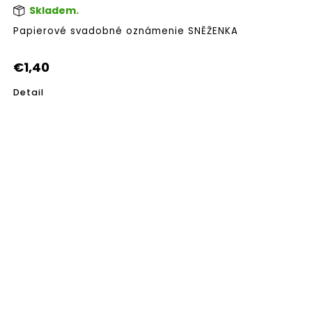
Skladem.
Pri
hod
Papierové svadobné oznámenie SNĚŽENKA
pro
je
5,0
€1,40
z
5
Detail
hvi