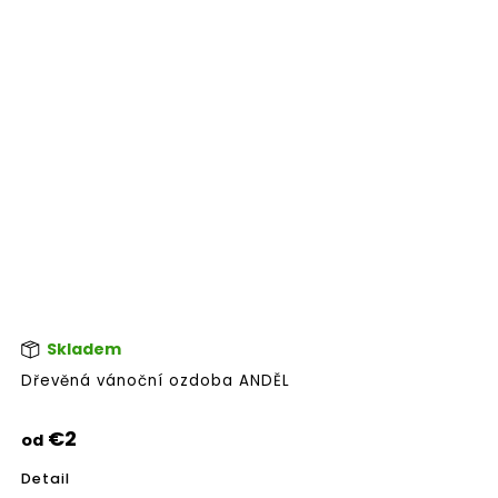
Skladem
Pri
hod
Dřevěná vánoční ozdoba ANDĚL
pro
je
5,0
€2
od
z
5
Detail