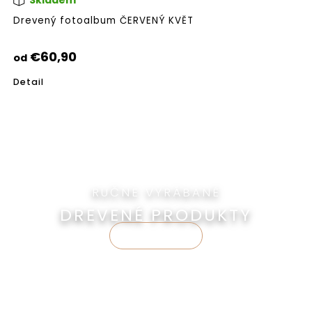
Skladem
Pri
hod
Drevený fotoalbum ČERVENÝ KVĚT
pro
je
5,0
€60,90
od
z
5
Detail
hvie
RUČNE VYRÁBANÉ
DREVENÉ PRODUKTY
ZISTIŤ VIAC