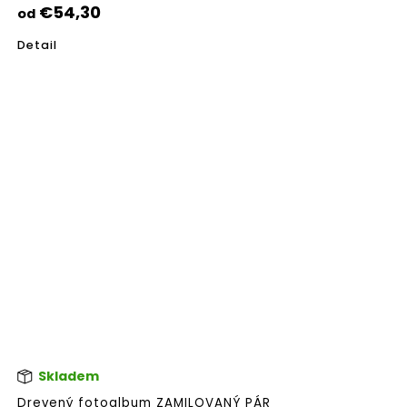
5,0
€54,30
od
z
5
Detail
hvie
Skladem
Pri
hod
Drevený fotoalbum ZAMILOVANÝ PÁR