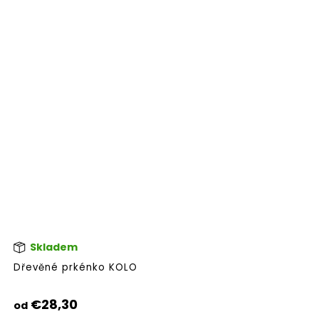
Skladem
Pri
hod
Dřevěné prkénko KOLO
pro
je
5,0
€28,30
od
z