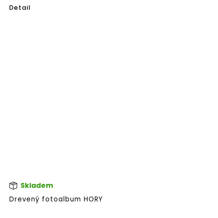
5
Detail
hvie
Skladem
Pri
hod
Drevený fotoalbum HORY
pro
je