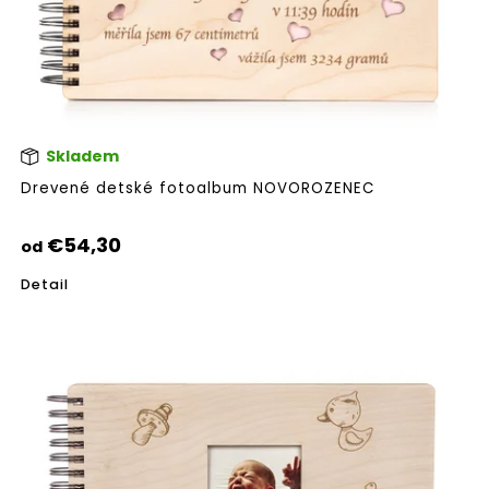
Skladem
Pri
hod
Drevené detské fotoalbum NOVOROZENEC
pro
je
5,0
€54,30
od
z
5
Detail
hvie