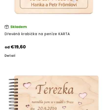
Skladem
Pri
hod
Dřevěná krabička na peníze KARTA
pro
je
5,0
€19,60
od
z
5
Detail
hvie