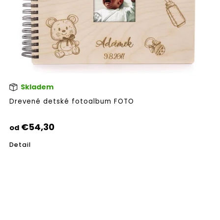
Skladem
Pri
hod
Drevené detské fotoalbum FOTO
pro
je
5,0
€54,30
od
z
5
Detail
hvie