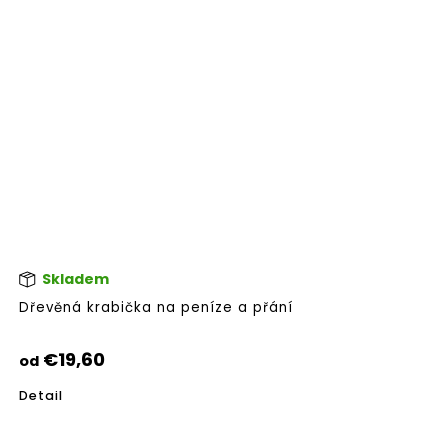
Skladem
Pri
hod
Dřevěná krabička na peníze a přání
pro
je
5,0
€19,60
od
z
5
Detail
hvie