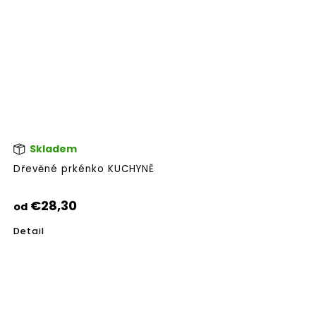
Skladem
Pri
hod
Dřevěné prkénko KUCHYNĚ
pro
je
5,0
€28,30
od
z
5
Detail
hvie