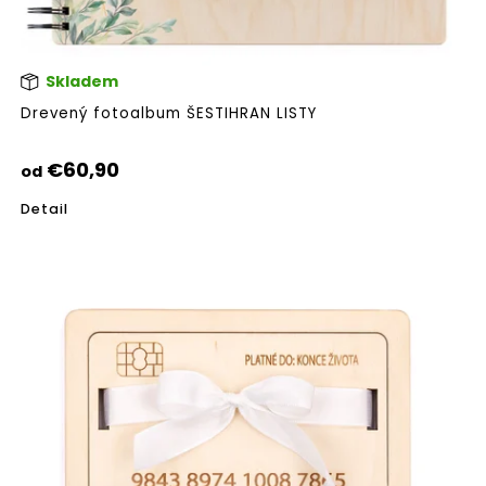
Skladem
Pri
hod
Drevený fotoalbum ŠESTIHRAN LISTY
pro
je
5,0
€60,90
od
z
5
Detail
hvie