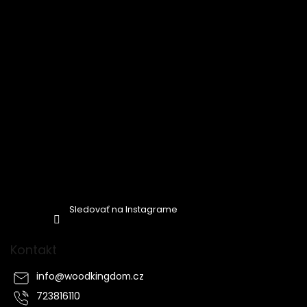
e
Sledovať na Instagrame
Kontakt
info
@
woodkingdom.cz
723816110