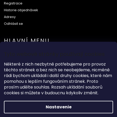
Registrace
Historie objednávek
Adresy
Odhlásit se
HLAVNÍ MENU
Tyto webové stránky používají cookies
Na svatbu
Některé z nich nezbytně potřebujeme pro provoz
Dárkové předměty
těchto stránek a bez nich se neobejdeme, nicméně
Módní doplňky
rádi bychom ukládali i další druhy cookies, které nám
O nás
pomohou s lepším fungováním stránek. Proto
prosím udělte souhlas. Rozsah ukládání souborů
cookies si můžete v budoucnu kdykoliv změnit.
Copyright 2026
Wood Kingdom
. Všetky práva vyhradené.
Nastavenie
Grafický návrh vytvořil a nakódoval
Shoptak.cz