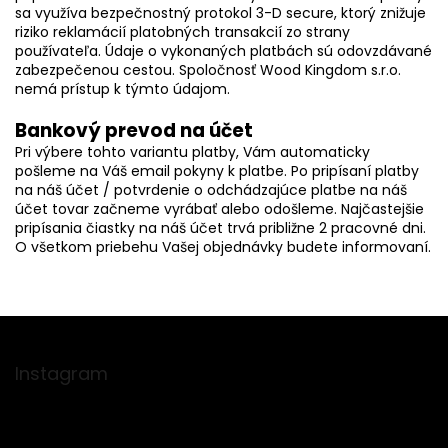
sa využíva bezpečnostný protokol 3-D secure, ktorý znižuje
riziko reklamácií platobných transakcií zo strany
používateľa. Údaje o vykonaných platbách sú odovzdávané
zabezpečenou cestou. Spoločnosť Wood Kingdom s.r.o.
nemá prístup k týmto údajom.
Bankový prevod na účet
Pri výbere tohto variantu platby, Vám automaticky
pošleme na Váš email pokyny k platbe. Po pripísaní platby
na náš účet / potvrdenie o odchádzajúce platbe na náš
účet tovar začneme vyrábať alebo odošleme. Najčastejšie
pripísania čiastky na náš účet trvá približne 2 pracovné dni.
O všetkom priebehu Vašej objednávky budete informovaní.
Z
á
p
Instagram
ä
t
i