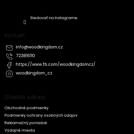
Sledovať na Instagrame
Kontakt
info
@
woodkingdom.cz
723816110
https://www.fb.com/woodkingdomcz/
woodkingdom_cz
Důležité odkazy
Obchodné podmienky
Podmienky ochrany osobných údajov
Reklamačný poriadok
Výdajné miesta