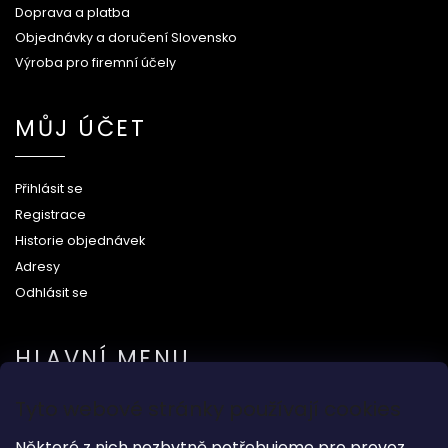
Doprava a platba
Objednávky a doručení Slovensko
Výroba pro firemní účely
MŮJ ÚČET
Přihlásit se
Registrace
Historie objednávek
Adresy
Odhlásit se
HLAVNÍ MENU
Tyto webové stránky používají cookies
Na svatbu
Některé z nich nezbytně potřebujeme pro provoz
Dárkové předměty