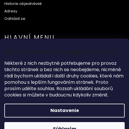
Historie objednávek
Adresy
Odhlásit se
HLAVNÍ MENU
Tyto webové stránky používají cookies
Na svatbu
Některé z nich nezbytně potřebujeme pro provoz
Dárkové předměty
těchto stránek a bez nich se neobejdeme, nicméně
Módní doplňky
rádi bychom ukládali i další druhy cookies, které nám
O nás
pomohou s lepším fungováním stránek. Proto
prosím udělte souhlas. Rozsah ukládání souborů
cookies si můžete v budoucnu kdykoliv změnit.
Copyright 2026
Wood Kingdom
. Všetky práva vyhradené.
Nastavenie
Grafický návrh vytvořil a nakódoval
Shoptak.cz
Súhlasím
Vytvoril Shoptet