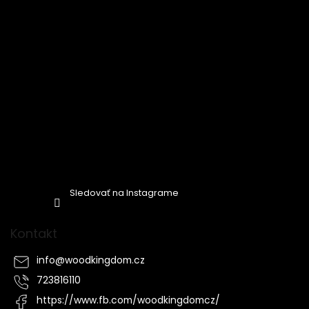
Sledovať na Instagrame
Kontakt
info
@
woodkingdom.cz
723816110
https://www.fb.com/woodkingdomcz/