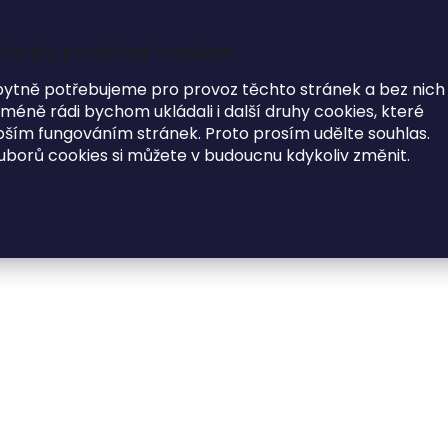
Garance dodání do Vánoc na objednávky do 17.12
ránky používají cookies
7
bytně potřebujeme pro provoz těchto stránek a bez nich
éně rádi bychom ukládali i další druhy cookies, které
i
ím fungováním stránek. Proto prosím udělte souhlas.
uborů cookies si můžete v budoucnu kdykoliv změnit.
MÓDNE DOPLNKY
O NÁS