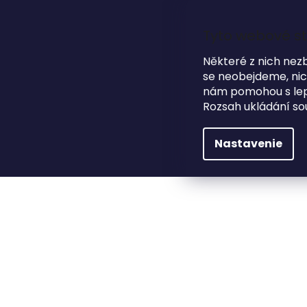
Prejsť
na
obsah
Tyto webové st
Některé z nich nez
se neobejdeme, nicm
nám pomohou s lepš
HĽADAŤ
Rozsah ukládání so
NA SVADBU
DARČEKOVÉ PREDMETY
Nastavenie
Módne doplnky
Motýliky