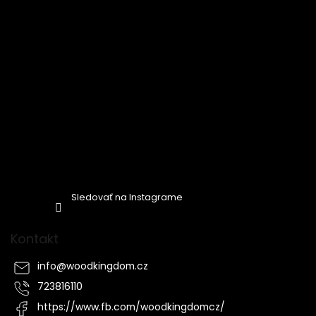
Sledovať na Instagrame
Kontakt
info
@
woodkingdom.cz
723816110
https://www.fb.com/woodkingdomcz/