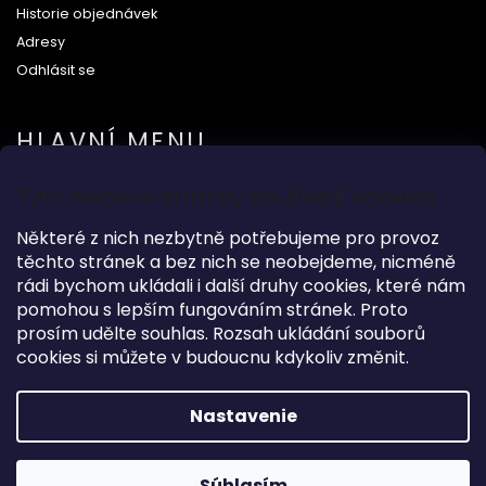
Historie objednávek
Adresy
Odhlásit se
HLAVNÍ MENU
Tyto webové stránky používají cookies
Na svatbu
Některé z nich nezbytně potřebujeme pro provoz
Dárkové předměty
těchto stránek a bez nich se neobejdeme, nicméně
Módní doplňky
rádi bychom ukládali i další druhy cookies, které nám
O nás
pomohou s lepším fungováním stránek. Proto
prosím udělte souhlas. Rozsah ukládání souborů
cookies si můžete v budoucnu kdykoliv změnit.
Copyright 2026
Wood Kingdom
. Všetky práva vyhradené.
Nastavenie
Grafický návrh vytvořil a nakódoval
Shoptak.cz
Súhlasím
Vytvoril Shoptet