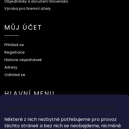
Objednávky a doručení Slovensko
Výroba pro firemní účely
MŮJ ÚČET
Přihlásit se
Registrace
Historie objednávek
Adresy
Odhlásit se
HLAVNÍ MENU
Tyto webové stránky používají cookies
Na svatbu
Některé z nich nezbytně potřebujeme pro provoz
Dárkové předměty
těchto stránek a bez nich se neobejdeme, nicméně
Módní doplňky