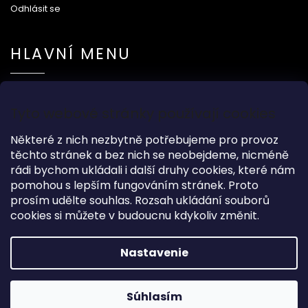
Odhlásit se
HLAVNÍ MENU
Na svatbu
Tyto webové stránky používají cookies
Dárkové předměty
Módní doplňky
Některé z nich nezbytně potřebujeme pro provoz
O nás
těchto stránek a bez nich se neobejdeme, nicméně
rádi bychom ukládali i další druhy cookies, které nám
pomohou s lepším fungováním stránek. Proto
prosím udělte souhlas. Rozsah ukládání souborů
cookies si můžete v budoucnu kdykoliv změnit.
Copyright 2026
Wood Kingdom
. Všetky práva vyhradené.
Grafický návrh vytvořil a nakódoval
Shoptak.cz
Nastavenie
Vytvoril Shoptet
Súhlasím
Garance dodání do Vánoc na objednávky do 17.12