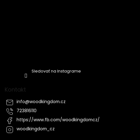
Sledovať na Instagrame
Kontakt
info
@
woodkingdom.cz
723816110
https://www.fb.com/woodkingdomcz/
woodkingdom_cz