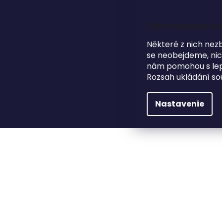
Prejsť
na
obsah
Tyto webové st
Některé z nich nez
se neobejdeme, nicm
nám pomohou s lepš
HĽADAŤ
Rozsah ukládání so
NA SVADBU
DARČEKOVÉ PREDMETY
Nastavenie
Módne doplnky
Okuliare
Slnečné okuliar