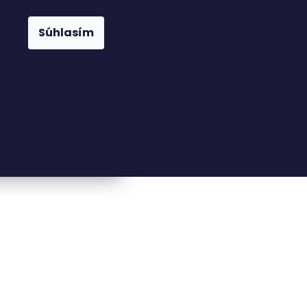
Súhlasím
23816110
nfo@woodkingdom.cz