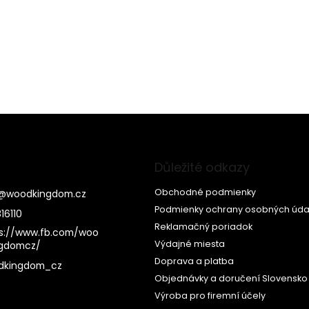
Důležité odkazy
Obchodné podmienky
@
woodkingdom.cz
Podmienky ochrany osobných úda
16110
Reklamačný poriadok
s://www.fb.com/woo
Výdajné miesta
ngdomcz/
Doprava a platba
dkingdom_cz
Objednávky a doručení Slovensko
Výroba pro firemní účely