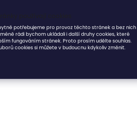
Garance dodání do Vánoc na objednávky do 17.12
ránky používají cookies
7
bytně potřebujeme pro provoz těchto stránek a bez nich
éně rádi bychom ukládali i další druhy cookies, které
i
ím fungováním stránek. Proto prosím udělte souhlas.
uborů cookies si můžete v budoucnu kdykoliv změnit.
MÓDNE DOPLNKY
O NÁS
e
Dřevěné brýle Pöstlingberg I