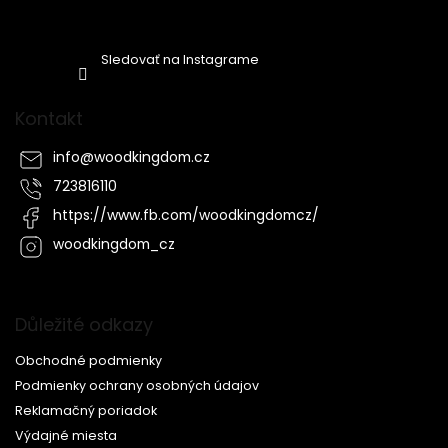
Sledovať na Instagrame
Kontakt
info
@
woodkingdom.cz
723816110
https://www.fb.com/woodkingdomcz/
woodkingdom_cz
Důležité odkazy
Obchodné podmienky
Podmienky ochrany osobných údajov
Reklamačný poriadok
Výdajné miesta