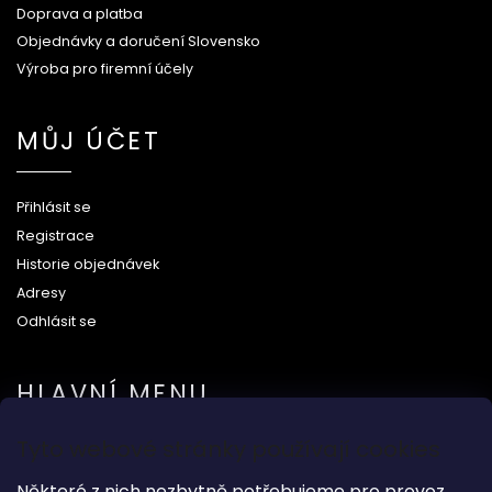
Doprava a platba
Objednávky a doručení Slovensko
Výroba pro firemní účely
MŮJ ÚČET
Přihlásit se
Registrace
Historie objednávek
Adresy
Odhlásit se
HLAVNÍ MENU
Tyto webové stránky používají cookies
Na svatbu
Některé z nich nezbytně potřebujeme pro provoz
Dárkové předměty