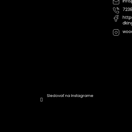
i
info
e
7238
http
dki
woo
Sledovať na Instagrame