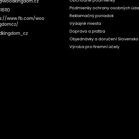
Obchodné podmienky
@
woodkingdom.cz
Podmienky ochrany osobných úda
16110
Reklamačný poriadok
s://www.fb.com/woo
Výdajné miesta
ngdomcz/
Doprava a platba
dkingdom_cz
Objednávky a doručení Slovensko
Výroba pro firemní účely