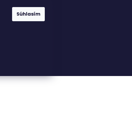
Súhlasím
23816110
nfo@woodkingdom.cz