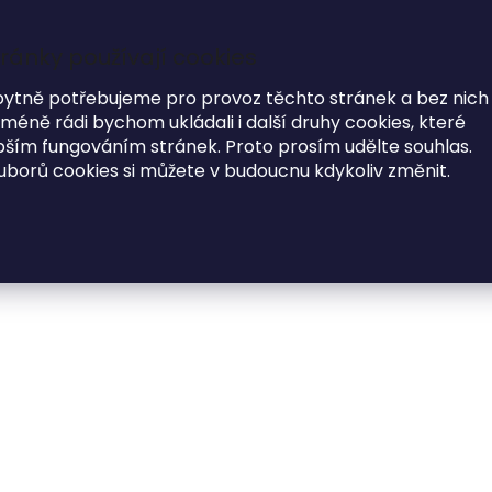
Garance dodání do Vánoc na objednávky do 17.12
ránky používají cookies
7
bytně potřebujeme pro provoz těchto stránek a bez nich
éně rádi bychom ukládali i další druhy cookies, které
i
ím fungováním stránek. Proto prosím udělte souhlas.
uborů cookies si můžete v budoucnu kdykoliv změnit.
MÓDNE DOPLNKY
O NÁS