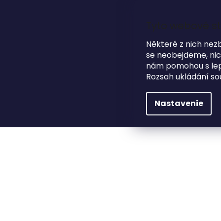
Prejsť
na
obsah
Tyto webové st
Některé z nich nez
se neobejdeme, nicm
nám pomohou s lepš
HĽADAŤ
Rozsah ukládání so
NA SVADBU
DARČEKOVÉ PREDMETY
Nastavenie
Módne doplnky
Peňaženky a vizitkovníky