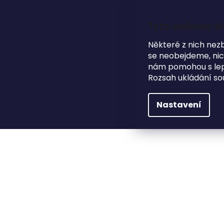
Přejít
na
obsah
Tyto webové st
Některé z nich nez
se neobejdeme, nicm
HLEDAT
NA SVATBU
DÁRKOVÉ PŘEDMĚTY
nám pomohou s lepš
Rozsah ukládání so
Na svatbu
Dřevěné fotoalbum STROM
Nastavení