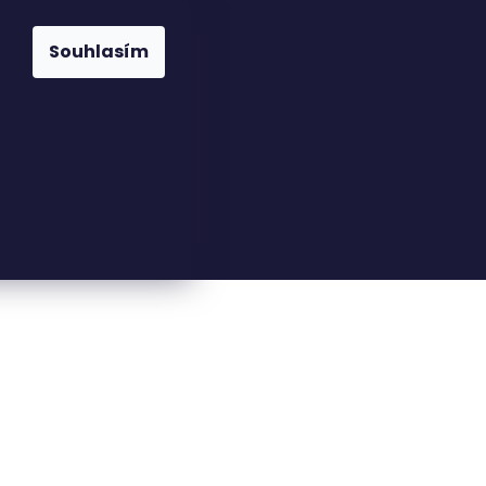
Souhlasím
23816110
nfo@woodkingdom.cz