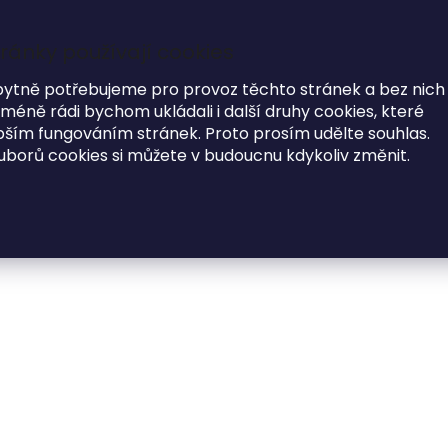
ránky používají cookies
7
i
bytně potřebujeme pro provoz těchto stránek a bez nich
éně rádi bychom ukládali i další druhy cookies, které
MODNÍ DOPLŇKY
O NÁS
ím fungováním stránek. Proto prosím udělte souhlas.
uborů cookies si můžete v budoucnu kdykoliv změnit.