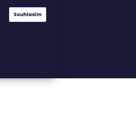
Souhlasím
23816110
nfo@woodkingdom.cz