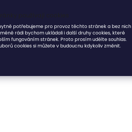
ránky používají cookies
7
i
bytně potřebujeme pro provoz těchto stránek a bez nich
éně rádi bychom ukládali i další druhy cookies, které
MODNÍ DOPLŇKY
O NÁS
ím fungováním stránek. Proto prosím udělte souhlas.
uborů cookies si můžete v budoucnu kdykoliv změnit.
Příslušenství