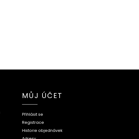
MŮJ ÚČET
ů
Přihlásit se
Registrace
Historie objednávek
Adresy