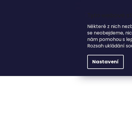
Přejít
na
obsah
Tyto webové st
Některé z nich nez
se neobejdeme, nicm
HLEDAT
NA SVATBU
DÁRKOVÉ PŘEDMĚTY
nám pomohou s lepš
Rozsah ukládání so
Na svatbu
Svatební knihy hostů / fotoalba
Nastavení