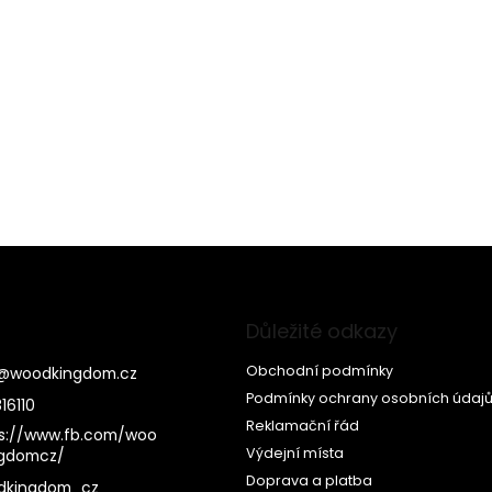
Důležité odkazy
Obchodní podmínky
@
woodkingdom.cz
Podmínky ochrany osobních údaj
16110
Reklamační řád
s://www.fb.com/woo
Výdejní místa
ngdomcz/
Doprava a platba
dkingdom_cz