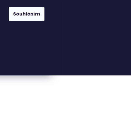
Souhlasím
23816110
nfo@woodkingdom.cz