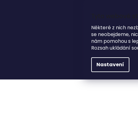
Přejít
na
obsah
Tyto webové st
Některé z nich nez
se neobejdeme, nicm
HLEDAT
NA SVATBU
DÁRKOVÉ PŘEDMĚTY
nám pomohou s lepš
Rozsah ukládání so
Modní doplňky
Hodinky
Dámské
Nastavení