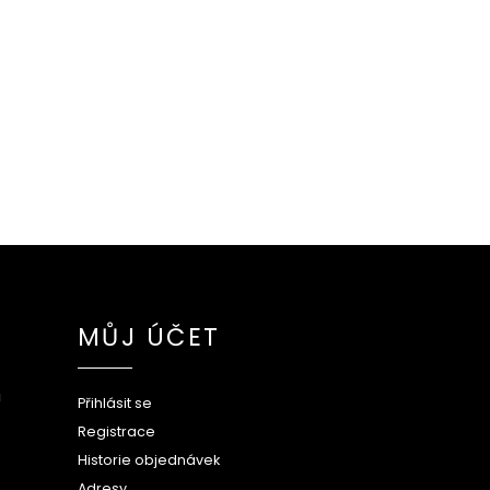
MŮJ ÚČET
ů
Přihlásit se
Registrace
Historie objednávek
Adresy