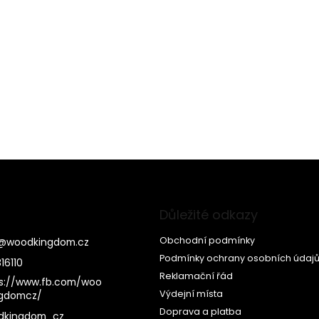
Důležité odkazy
Obchodní podmínky
@
woodkingdom.cz
Podmínky ochrany osobních údaj
16110
Reklamační řád
s://www.fb.com/woo
Výdejní místa
ngdomcz/
Doprava a platba
dkingdom_cz