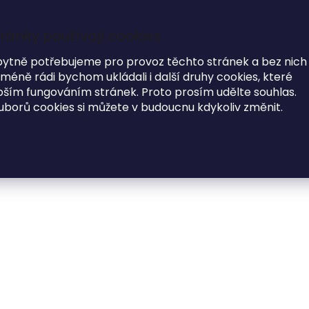
ránky používají cookies
7
i
bytně potřebujeme pro provoz těchto stránek a bez nich
éně rádi bychom ukládali i další druhy cookies, které
MODNÍ DOPLŇKY
O NÁS
ím fungováním stránek. Proto prosím udělte souhlas.
uborů cookies si můžete v budoucnu kdykoliv změnit.