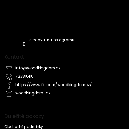
Sledovat na Instagramu
Kontakt
info
@
woodkingdom.cz
723816110
https://www.fb.com/woodkingdomcz/
woodkingdom_cz
Důležité odkazy
Obchodní podmínky