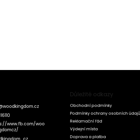
Důležité odkazy
Obchodní podmínky
@
woodkingdom.cz
Podmínky ochrany osobních údaj
16110
Reklamační řád
s://www.fb.com/woo
Výdejní místa
ngdomcz/
Doprava a platba
dkingdom_cz