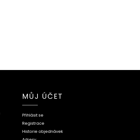
MŮJ ÚČET
ů
Přihlásit se
Registrace
Historie objednávek
Adresy