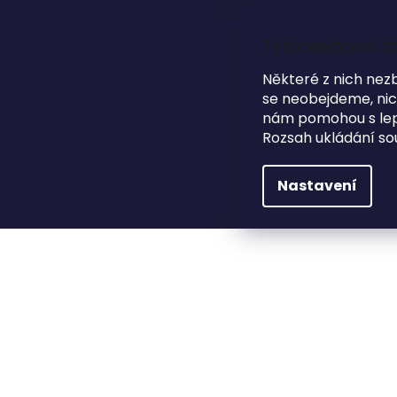
Přejít
na
obsah
Tyto webové st
Některé z nich nez
se neobejdeme, nicm
HLEDAT
NA SVATBU
DÁRKOVÉ PŘEDMĚTY
nám pomohou s lepš
Rozsah ukládání so
Na svatbu
Svatební dary
Dárkové krabič
Nastavení