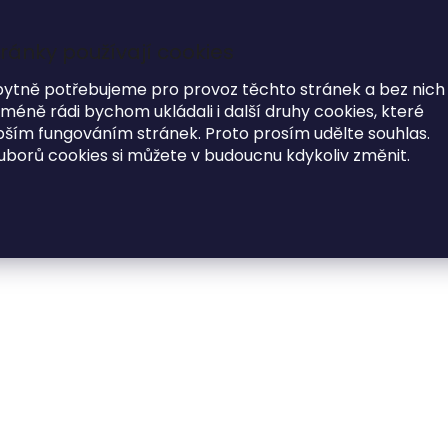
ránky používají cookies
7
i
bytně potřebujeme pro provoz těchto stránek a bez nich
éně rádi bychom ukládali i další druhy cookies, které
MODNÍ DOPLŇKY
O NÁS
ím fungováním stránek. Proto prosím udělte souhlas.
uborů cookies si můžete v budoucnu kdykoliv změnit.
ky na peníze