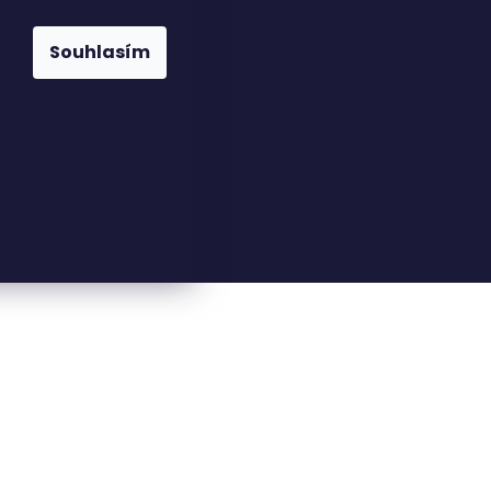
Souhlasím
23816110
nfo@woodkingdom.cz