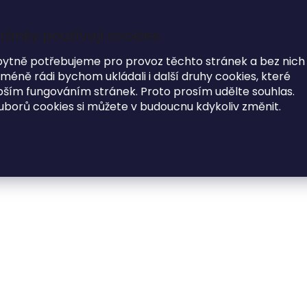
ránky používají cookies
7
i
bytně potřebujeme pro provoz těchto stránek a bez nich
éně rádi bychom ukládali i další druhy cookies, které
MODNÍ DOPLŇKY
O NÁS
ím fungováním stránek. Proto prosím udělte souhlas.
uborů cookies si můžete v budoucnu kdykoliv změnit.
 tisk
Dřevěné fotoalbum ROZKVĚT