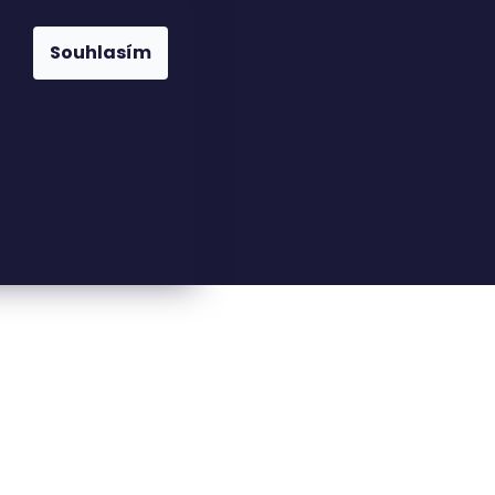
Souhlasím
23816110
nfo@woodkingdom.cz