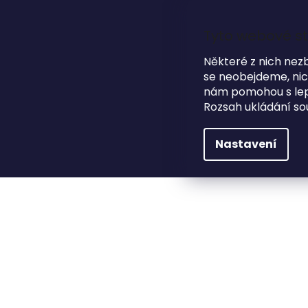
Přejít
na
obsah
Tyto webové st
Některé z nich nez
se neobejdeme, nicm
HLEDAT
NA SVATBU
DÁRKOVÉ PŘEDMĚTY
nám pomohou s lepš
Rozsah ukládání so
Dárkové předměty
Fotoalba
Celobarevný
Nastavení