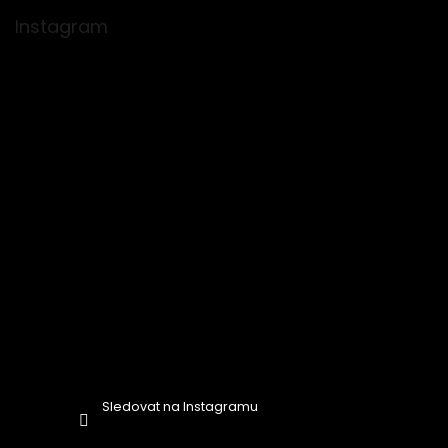
á
p
Instagram
a
t
í
Sledovat na Instagramu