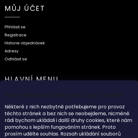
MŮJ ÚČET
Přihlásit se
Registrace
Historie objednávek
Adresy
Odhlásit se
HLAVNÍ MENU
Tyto webové stránky používají cookies
Na svatbu
Dárkové předměty
Některé z nich nezbytně potřebujeme pro provoz
těchto stránek a bez nich se neobejdeme, nicméně
Módní doplňky
rádi bychom ukládali i další druhy cookies, které nám
O nás
pomohou s lepším fungováním stránek. Proto
prosím udělte souhlas. Rozsah ukládání souborů