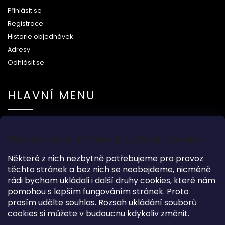
Přihlásit se
Registrace
Historie objednávek
Adresy
Odhlásit se
HLAVNÍ MENU
Na svatbu
Tyto webové stránky používají cookies
Dárkové předměty
Módní doplňky
Některé z nich nezbytně potřebujeme pro provoz
O nás
těchto stránek a bez nich se neobejdeme, nicméně
rádi bychom ukládali i další druhy cookies, které nám
pomohou s lepším fungováním stránek. Proto
prosím udělte souhlas. Rozsah ukládání souborů
cookies si můžete v budoucnu kdykoliv změnit.
Copyright 2026
Wood Kingdom
. Všechna práva vyhrazena.