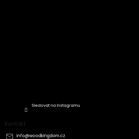
t
í
Sledovat na Instagramu
Kontakt
info
@
woodkingdom.cz