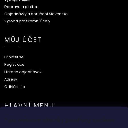
Doprava a platba
Objednávky a doručení Slovensko
Výroba pro firemní účely
MŮJ ÚČET
Přihlásit se
Registrace
Historie objednávek
Adresy
Odhlásit se
HLAVNÍ MENU
Tyto webové stránky používají cookies
Na svatbu