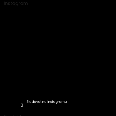
p
Instagram
a
t
í
Sledovat na Instagramu