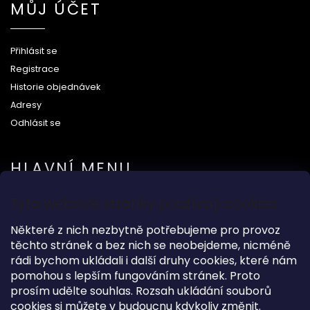
MŮJ ÚČET
Přihlásit se
Registrace
Historie objednávek
Adresy
Odhlásit se
HLAVNÍ MENU
Tyto webové stránky používají cookies
Na svatbu
Dárkové předměty
Některé z nich nezbytně potřebujeme pro provoz
těchto stránek a bez nich se neobejdeme, nicméně
Módní doplňky
rádi bychom ukládali i další druhy cookies, které nám
O nás
pomohou s lepším fungováním stránek. Proto
prosím udělte souhlas. Rozsah ukládání souborů
cookies si můžete v budoucnu kdykoliv změnit.