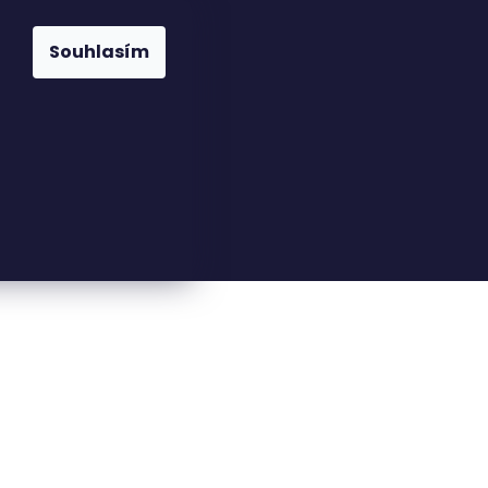
Souhlasím
23816110
nfo@woodkingdom.cz