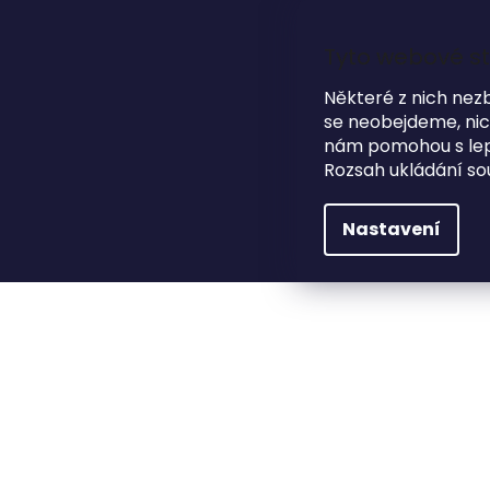
Přejít
na
obsah
Tyto webové st
Některé z nich nez
se neobejdeme, nicm
HLEDAT
NA SVATBU
DÁRKOVÉ PŘEDMĚTY
nám pomohou s lepš
Rozsah ukládání so
Dárkové předměty
Fotoalba
Dřevěné fo
Nastavení