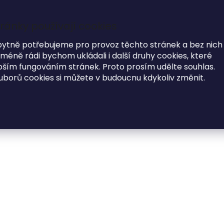
ránky používají cookies
7
i
bytně potřebujeme pro provoz těchto stránek a bez nich
éně rádi bychom ukládali i další druhy cookies, které
MODNÍ DOPLŇKY
O NÁS
ím fungováním stránek. Proto prosím udělte souhlas.
uborů cookies si můžete v budoucnu kdykoliv změnit.
toalbum BOHO