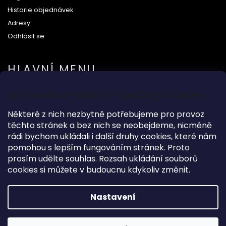
Historie objednávek
Adresy
Odhlásit se
HLAVNÍ MENU
Tyto webové stránky používají cookies
Na svatbu
Některé z nich nezbytně potřebujeme pro provoz
Dárkové předměty
těchto stránek a bez nich se neobejdeme, nicméně
Módní doplňky
rádi bychom ukládali i další druhy cookies, které nám
O nás
pomohou s lepším fungováním stránek. Proto
prosím udělte souhlas. Rozsah ukládání souborů
cookies si můžete v budoucnu kdykoliv změnit.
Copyright 2026
Wood Kingdom
. Všechna práva vyhrazena.
Nastavení
Grafický návrh vytvořil a nakódoval
Shoptak.cz