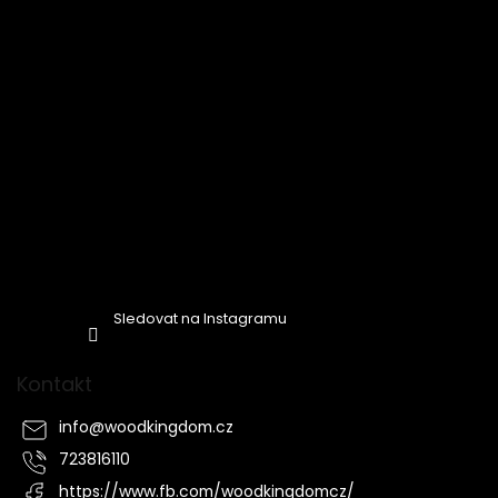
Sledovat na Instagramu
Kontakt
info
@
woodkingdom.cz
723816110
https://www.fb.com/woodkingdomcz/