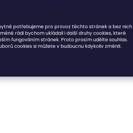
Garance dodání do Vánoc na objednávky do 17.12
ránky používají cookies
7
bytně potřebujeme pro provoz těchto stránek a bez nich
éně rádi bychom ukládali i další druhy cookies, které
i
ím fungováním stránek. Proto prosím udělte souhlas.
uborů cookies si můžete v budoucnu kdykoliv změnit.
MÓDNE DOPLNKY
O NÁS
ké
Drevený fotoalbum ERB