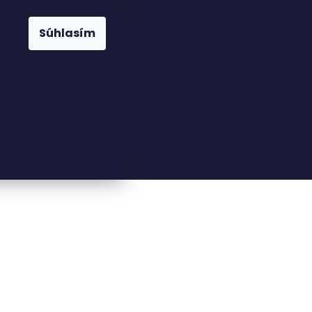
Súhlasím
23816110
nfo@woodkingdom.cz