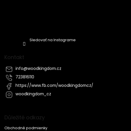
Sledovať na Instagrame
Kontakt
info
@
woodkingdom.cz
723816110
https://www.fb.com/woodkingdomcz/
woodkingdom_cz
Důležité odkazy
Obchodné podmienky