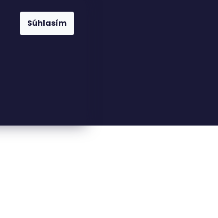
Súhlasím
23816110
nfo@woodkingdom.cz