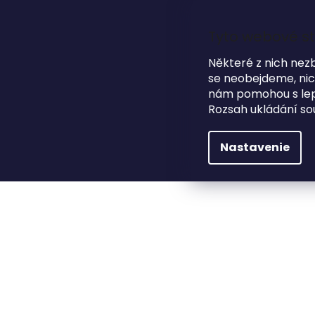
Prejsť
na
obsah
Tyto webové st
Některé z nich nez
se neobejdeme, nicm
nám pomohou s lepš
HĽADAŤ
Rozsah ukládání so
NA SVADBU
DARČEKOVÉ PREDMETY
Nastavenie
Darčekové predmety
Fotoalbumy
Dreve