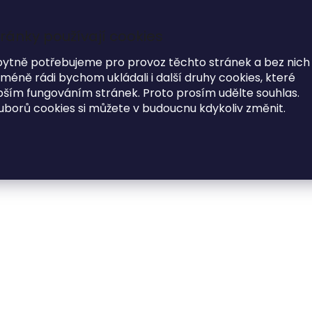
Garance dodání do Vánoc na objednávky do 17.12
ránky používají cookies
7
bytně potřebujeme pro provoz těchto stránek a bez nich
éně rádi bychom ukládali i další druhy cookies, které
i
ím fungováním stránek. Proto prosím udělte souhlas.
uborů cookies si můžete v budoucnu kdykoliv změnit.
MÓDNE DOPLNKY
O NÁS
ný fotoalbum KVĚT