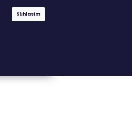
Súhlasím
23816110
nfo@woodkingdom.cz