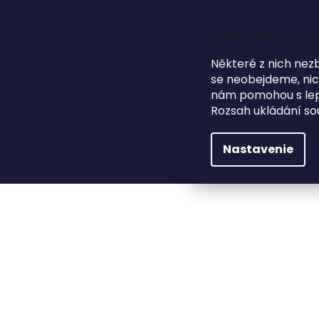
Prejsť
na
obsah
Tyto webové st
Některé z nich nez
se neobejdeme, nicm
nám pomohou s lepš
HĽADAŤ
Rozsah ukládání so
NA SVADBU
DARČEKOVÉ PREDMETY
Nastavenie
Darčekové predmety
Fotoalbumy
Dreve