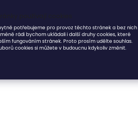
Garance dodání do Vánoc na objednávky do 17.12
ránky používají cookies
7
bytně potřebujeme pro provoz těchto stránek a bez nich
éně rádi bychom ukládali i další druhy cookies, které
i
ím fungováním stránek. Proto prosím udělte souhlas.
uborů cookies si můžete v budoucnu kdykoliv změnit.
MÓDNE DOPLNKY
O NÁS
ný fotoalbum CESTOVATEL