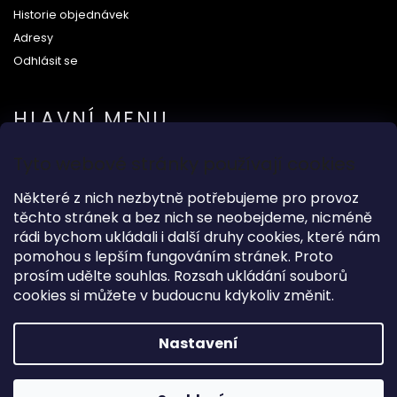
Historie objednávek
Adresy
Odhlásit se
HLAVNÍ MENU
Tyto webové stránky používají cookies
Na svatbu
Dárkové předměty
Některé z nich nezbytně potřebujeme pro provoz
těchto stránek a bez nich se neobejdeme, nicméně
Módní doplňky
rádi bychom ukládali i další druhy cookies, které nám
O nás
pomohou s lepším fungováním stránek. Proto
prosím udělte souhlas. Rozsah ukládání souborů
cookies si můžete v budoucnu kdykoliv změnit.
Copyright 2026
Wood Kingdom
. Všechna práva vyhrazena.
Nastavení
Grafický návrh vytvořil a nakódoval
Shoptak.cz