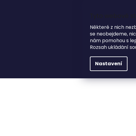
Přejít
na
obsah
Tyto webové st
Některé z nich nez
se neobejdeme, nicm
HLEDAT
NA SVATBU
DÁRKOVÉ PŘEDMĚTY
nám pomohou s lepš
Rozsah ukládání so
Dárkové předměty
Fotoalba
Dřevěné fo
Nastavení