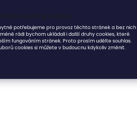
ránky používají cookies
7
i
bytně potřebujeme pro provoz těchto stránek a bez nich
éně rádi bychom ukládali i další druhy cookies, které
MODNÍ DOPLŇKY
O NÁS
ím fungováním stránek. Proto prosím udělte souhlas.
uborů cookies si můžete v budoucnu kdykoliv změnit.
toalbum DOTEK