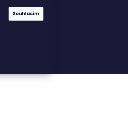
Souhlasím
23816110
nfo@woodkingdom.cz