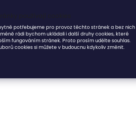
ránky používají cookies
7
i
bytně potřebujeme pro provoz těchto stránek a bez nich
éně rádi bychom ukládali i další druhy cookies, které
MODNÍ DOPLŇKY
O NÁS
ím fungováním stránek. Proto prosím udělte souhlas.
uborů cookies si můžete v budoucnu kdykoliv změnit.
oalbum VLASTNÍ FOTOGRAFIE