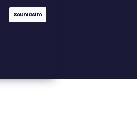
Souhlasím
23816110
nfo@woodkingdom.cz