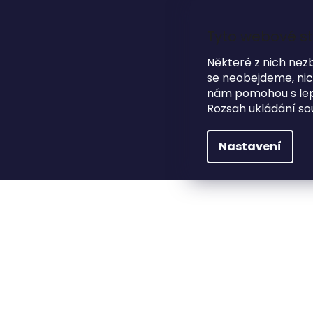
Přejít
na
obsah
Tyto webové st
Některé z nich nez
se neobejdeme, nicm
HLEDAT
NA SVATBU
DÁRKOVÉ PŘEDMĚTY
nám pomohou s lepš
Rozsah ukládání so
Dárkové předměty
Fotoalba
Dřevěné fot
Nastavení