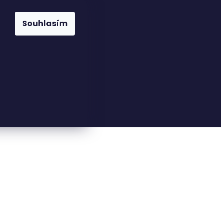
Souhlasím
23816110
nfo@woodkingdom.cz