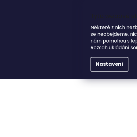
Přejít
na
obsah
Tyto webové st
Některé z nich nez
se neobejdeme, nicm
HLEDAT
NA SVATBU
DÁRKOVÉ PŘEDMĚTY
nám pomohou s lepš
Rozsah ukládání so
Dárkové předměty
Záložky do knížek
Dřev
Nastavení