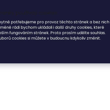
ránky používají cookies
7
i
bytně potřebujeme pro provoz těchto stránek a bez nich
éně rádi bychom ukládali i další druhy cookies, které
MODNÍ DOPLŇKY
O NÁS
ím fungováním stránek. Proto prosím udělte souhlas.
uborů cookies si můžete v budoucnu kdykoliv změnit.
ěná záložka do knížky PÁN A PANÍ