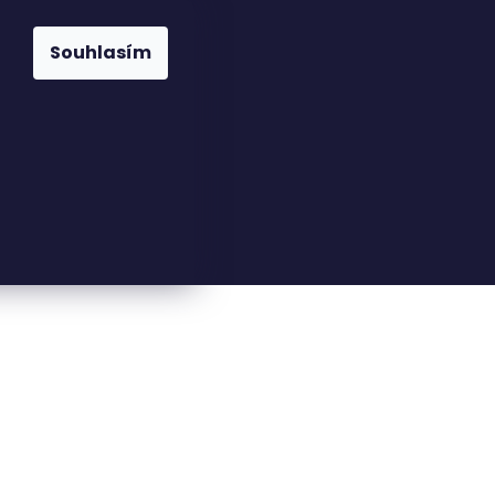
Souhlasím
23816110
nfo@woodkingdom.cz