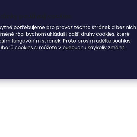
ránky používají cookies
7
i
bytně potřebujeme pro provoz těchto stránek a bez nich
éně rádi bychom ukládali i další druhy cookies, které
MODNÍ DOPLŇKY
O NÁS
ím fungováním stránek. Proto prosím udělte souhlas.
uborů cookies si můžete v budoucnu kdykoliv změnit.
Dřevěná svatební kniha hostů HRDLIČKY