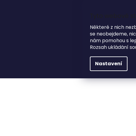
Přejít
na
obsah
Tyto webové st
Některé z nich nez
se neobejdeme, nicm
HLEDAT
NA SVATBU
DÁRKOVÉ PŘEDMĚTY
nám pomohou s lepš
Rozsah ukládání so
Na svatbu
Svatební knihy hostů / fotoalba
Nastavení