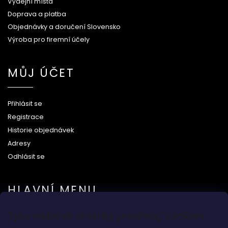
Výdejní místa
Doprava a platba
Objednávky a doručení Slovensko
Výroba pro firemní účely
MŮJ ÚČET
Přihlásit se
Registrace
Historie objednávek
Adresy
Odhlásit se
HLAVNÍ MENU
Tyto webové stránky používají cookies
Na svatbu