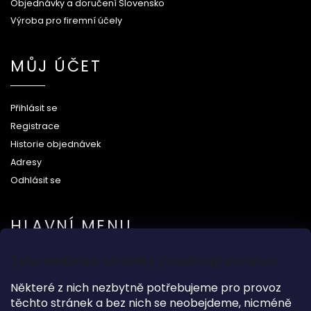
Objednávky a doručení Slovensko
Výroba pro firemní účely
MŮJ ÚČET
Přihlásit se
Registrace
Historie objednávek
Adresy
Odhlásit se
HLAVNÍ MENU
Tyto webové stránky používají cookies
Na svatbu
Některé z nich nezbytně potřebujeme pro provoz
Dárkové předměty
těchto stránek a bez nich se neobejdeme, nicméně
Módní doplňky