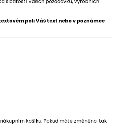
od složitostí Vašich požadavků, výrobních
 textovém poli Váš text nebo v poznámce
 nákupním košíku. Pokud máte změněno, tak