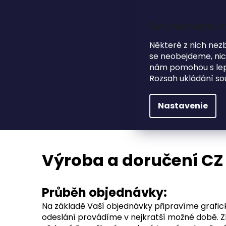
Prejsť
na
obsah
Tyto webové st
Některé z nich nez
se neobejdeme, nicm
nám pomohou s lepš
HĽADAŤ
Rozsah ukládání so
NA SVADBU
DARČEKOVÉ PREDMETY
Nastavenie
Výroba a doručení CZ a SK
Výroba a doručení CZ
Průběh objednávky:
Na základě Vaší objednávky připravíme grafic
odeslání provádíme v nejkratší možné době. Z