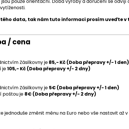
sou pouze orientační. Doba výroby a doručení se odvíjí 
vytíženosti.
rčitého data, tak nám tuto informaci prosím uveďte v
ba / cena
nictvím Zásilkovny je
85,- Kč (Doba přepravy +/- 1 den)
í je
105,- Kč (Doba přepravy +/- 2 dny)
nictvím Zásilkovny je
5€ (Doba přepravy +/- 1 den)
í poštou je
8€ (Doba přepravy +/- 2 dny)
 jednoduše změnit měnu na Euro nebo vše nastavit až v