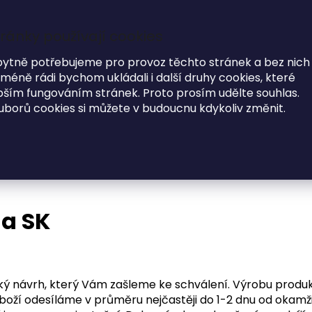
Garance dodání do Vánoc na objednávky do 17.12
ránky používají cookies
7
bytně potřebujeme pro provoz těchto stránek a bez nich
éně rádi bychom ukládali i další druhy cookies, které
i
ím fungováním stránek. Proto prosím udělte souhlas.
uborů cookies si můžete v budoucnu kdykoliv změnit.
MÓDNE DOPLNKY
O NÁS
 a SK
ký návrh, který Vám zašleme ke schválení. Výrobu produ
boží odesíláme v průměru nejčastěji do 1-2 dnu od okam