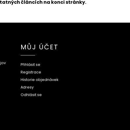
tatných článcích na konci stránky.
MŮJ ÚČET
jov
Přihlásit se
Registrace
Historie objednávek
Adresy
Odhlásit se