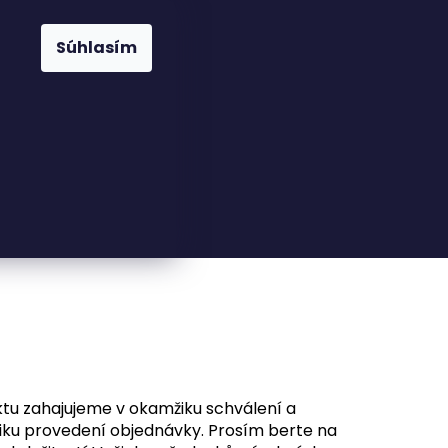
Súhlasím
23816110
nfo@woodkingdom.cz
ktu zahajujeme v okamžiku schválení a
žiku provedení objednávky.
Prosím berte na