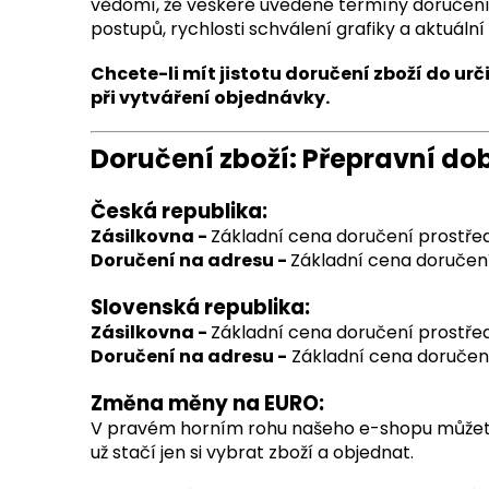
vědomí, že veškeré uvedené termíny doručení j
postupů, rychlosti schválení grafiky a aktuální 
Chcete-li mít jistotu doručení zboží do u
při vytváření objednávky.
Doručení zboží: Přepravní do
Česká republika:
Zásilkovna -
Základní cena doručení prostřed
Doručení na adresu -
Základní cena doručen
Slovenská republika:
Zásilkovna -
Základní cena doručení prostřed
Doručení na adresu -
Základní cena doručen
Změna měny na EURO:
V pravém horním rohu našeho e-shopu můžete
už stačí jen si vybrat zboží a objednat.