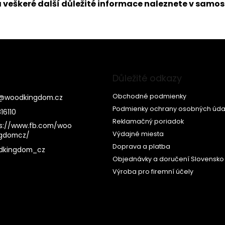
a veškeré další důležité informace naleznete v samos
Důležité odkazy
Obchodné podmienky
@
woodkingdom.cz
Podmienky ochrany osobných úda
16110
Reklamačný poriadok
s://www.fb.com/woo
Výdajné miesta
ngdomcz/
Doprava a platba
dkingdom_cz
Objednávky a doručení Slovensko
Výroba pro firemní účely