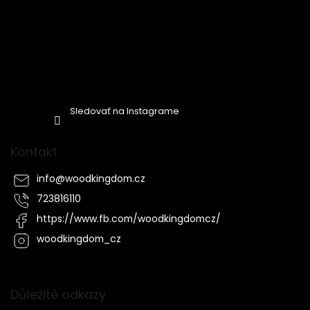
Sledovať na Instagrame
Kontakt
info
@
woodkingdom.cz
723816110
https://www.fb.com/woodkingdomcz/
woodkingdom_cz
Důležité odkazy