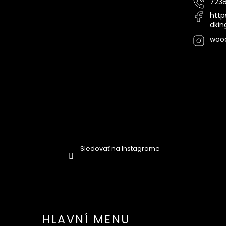
7238
http
dki
woo
Sledovať na Instagrame
HLAVNÍ MENU