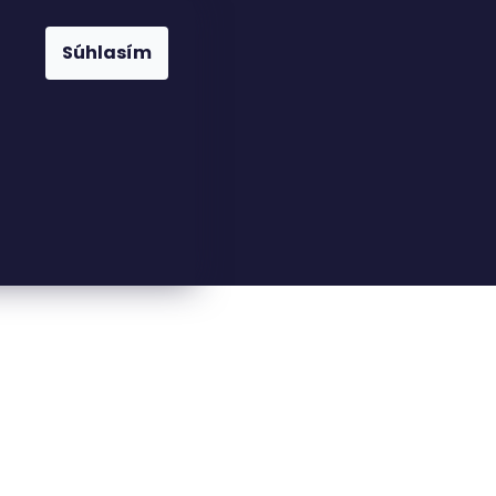
Súhlasím
23816110
nfo@woodkingdom.cz