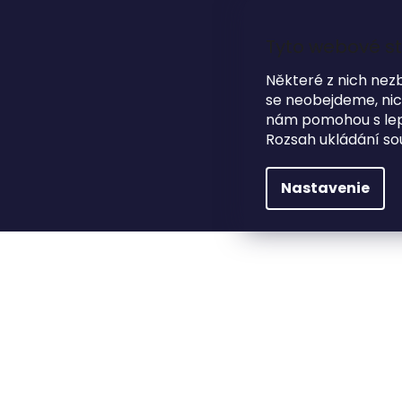
Prejsť
na
obsah
Tyto webové st
Některé z nich nez
se neobejdeme, nicm
nám pomohou s lepš
HĽADAŤ
Rozsah ukládání so
NA SVADBU
DARČEKOVÉ PREDMETY
Nastavenie
Na svadbu
Ceduľa
Jmenovky
Dřevě