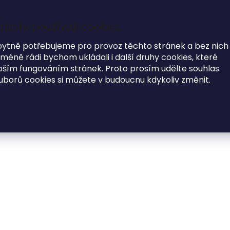
Garance dodání do Vánoc na objednávky do 17.12
ránky používají cookies
7
bytně potřebujeme pro provoz těchto stránek a bez nich
éně rádi bychom ukládali i další druhy cookies, které
i
ím fungováním stránek. Proto prosím udělte souhlas.
uborů cookies si můžete v budoucnu kdykoliv změnit.
MÓDNE DOPLNKY
O NÁS
ná jmenovka PSACÍ