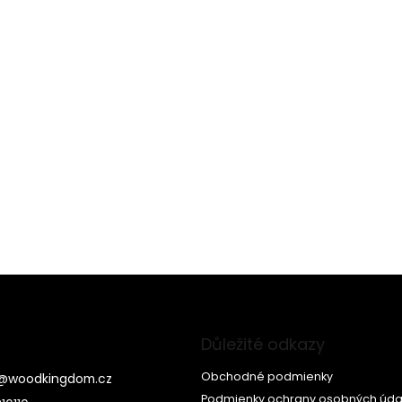
Důležité odkazy
Obchodné podmienky
@
woodkingdom.cz
Podmienky ochrany osobných úda