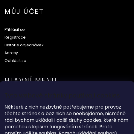
MŮJ ÚČET
Přihlásit se
Registrace
Historie objednávek
Adresy
Odhlásit se
HLAVNÍ MENU
Tyto webové stránky používají cookies
Na svatbu
Některé z nich nezbytně potřebujeme pro provoz
Dárkové předměty
těchto stránek a bez nich se neobejdeme, nicméně
Módní doplňky
rádi bychom ukládali i další druhy cookies, které nám
O nás
pomohou s lepším fungováním stránek. Proto
prosím udělte souhlas. Rozsah ukládání souborů