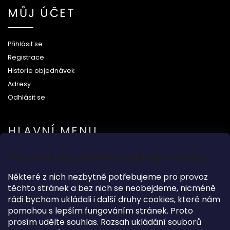
MŮJ ÚČET
Přihlásit se
Registrace
Historie objednávek
Adresy
Odhlásit se
HLAVNÍ MENU
Tyto webové stránky používají cookies
Na svatbu
Některé z nich nezbytně potřebujeme pro provoz
Dárkové předměty
těchto stránek a bez nich se neobejdeme, nicméně
Módní doplňky
rádi bychom ukládali i další druhy cookies, které nám
O nás
pomohou s lepším fungováním stránek. Proto
prosím udělte souhlas. Rozsah ukládání souborů