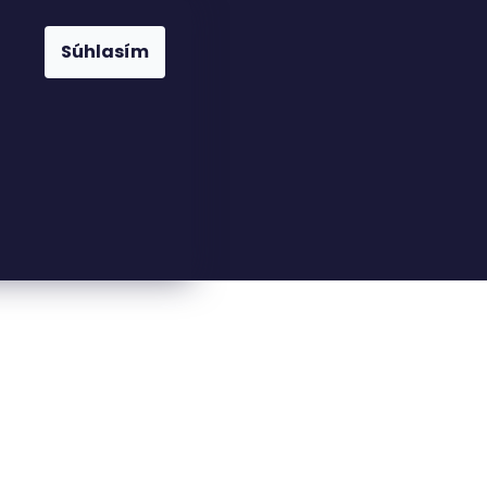
Súhlasím
23816110
nfo@woodkingdom.cz