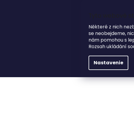
Prejsť
na
obsah
Tyto webové st
Některé z nich nez
se neobejdeme, nicm
nám pomohou s lepš
HĽADAŤ
Rozsah ukládání so
NA SVADBU
DARČEKOVÉ PREDMETY
Nastavenie
Módne doplnky
Kravaty
Dřevěná kravata 