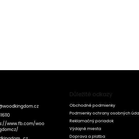
Důležité odkazy
Obchodné podmienky
@
woodkingdom.cz
Podmienky ochrany osobných úda
16110
Reklamačný poriadok
s://www.fb.com/woo
Výdajné miesta
ngdomcz/
Doprava a platba
dkingdom_cz