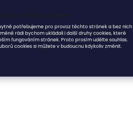
Garance dodání do Vánoc na objednávky do 17.12
ránky používají cookies
7
bytně potřebujeme pro provoz těchto stránek a bez nich
éně rádi bychom ukládali i další druhy cookies, které
i
ím fungováním stránek. Proto prosím udělte souhlas.
uborů cookies si můžete v budoucnu kdykoliv změnit.
MÓDNE DOPLNKY
O NÁS
Elegant