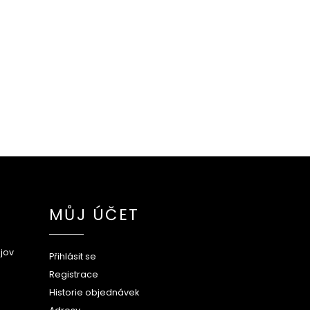
MŮJ ÚČET
jov
Přihlásit se
Registrace
Historie objednávek