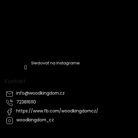
Sledovať na Instagrame
Kontakt
info
@
woodkingdom.cz
723816110
https://www.fb.com/woodkingdomcz/
woodkingdom_cz