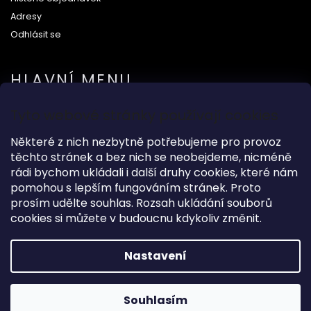
Adresy
Odhlásit se
HLAVNÍ MENU
Tyto webové stránky používají cookies
Na svatbu
Některé z nich nezbytně potřebujeme pro provoz
Dárkové předměty
těchto stránek a bez nich se neobejdeme, nicméně
Módní doplňky
rádi bychom ukládali i další druhy cookies, které nám
O nás
pomohou s lepším fungováním stránek. Proto
prosím udělte souhlas. Rozsah ukládání souborů
cookies si můžete v budoucnu kdykoliv změnit.
Copyright 2026
Wood Kingdom
. Všechna práva vyhrazena.
Nastavení
Grafický návrh vytvořil a nakódoval
Shoptak.cz
Souhlasím
Vytvořil Shoptet