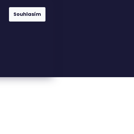
Souhlasím
23816110
nfo@woodkingdom.cz