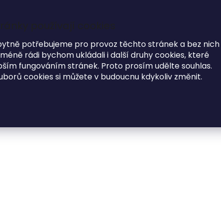
ránky používají cookies
7
i
bytně potřebujeme pro provoz těchto stránek a bez nich
éně rádi bychom ukládali i další druhy cookies, které
MODNÍ DOPLŇKY
O NÁS
ím fungováním stránek. Proto prosím udělte souhlas.
uborů cookies si můžete v budoucnu kdykoliv změnit.
dtácky MĚSÍC