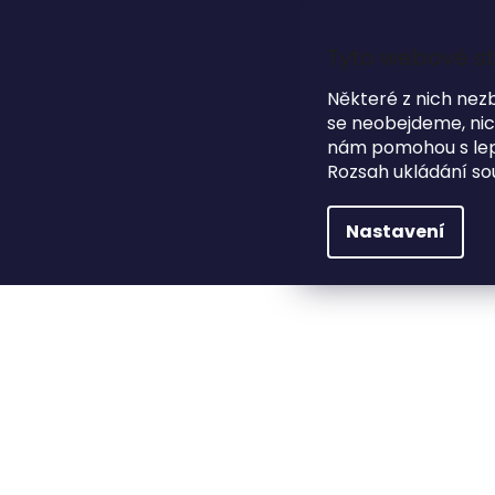
Přejít
na
obsah
Tyto webové st
Některé z nich nez
se neobejdeme, nicm
HLEDAT
NA SVATBU
DÁRKOVÉ PŘEDMĚTY
nám pomohou s lepš
Rozsah ukládání so
Dárkové předměty
Podtácky
Dřevěné po
Nastavení