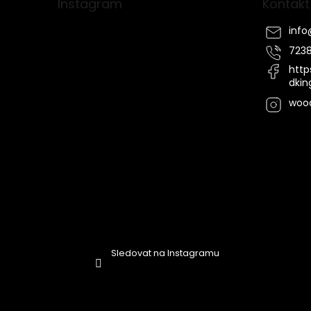
a
Instagram
Kontakt
t
í
info
7238
http
dki
woo
Sledovat na Instagramu