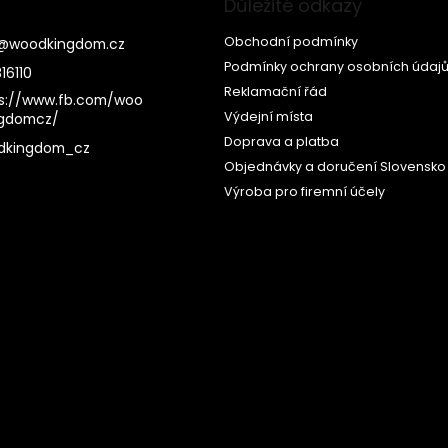
Důležité odkazy
Obchodní podmínky
@
woodkingdom.cz
Podmínky ochrany osobních údaj
16110
Reklamační řád
s://www.fb.com/woo
Výdejní místa
ngdomcz/
Doprava a platba
dkingdom_cz
Objednávky a doručení Slovensko
Výroba pro firemní účely