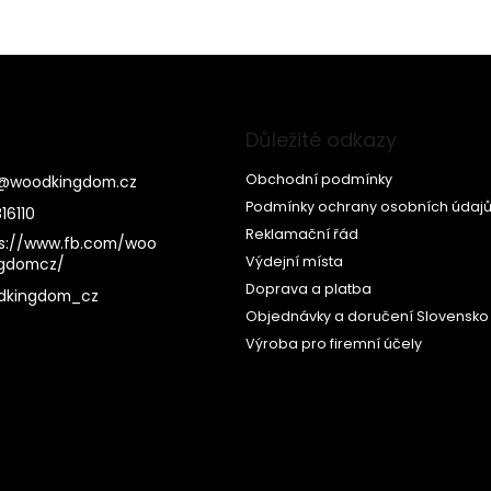
Důležité odkazy
Obchodní podmínky
@
woodkingdom.cz
Podmínky ochrany osobních údaj
16110
Reklamační řád
s://www.fb.com/woo
Výdejní místa
ngdomcz/
Doprava a platba
dkingdom_cz
Objednávky a doručení Slovensko
Výroba pro firemní účely