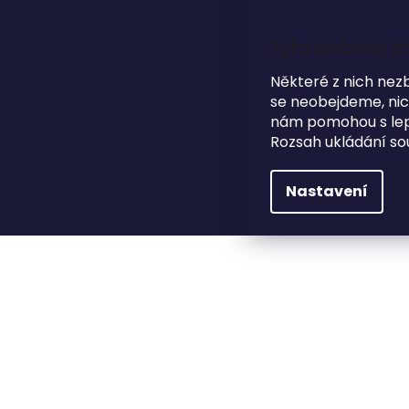
Přejít
na
obsah
Tyto webové st
Některé z nich nez
se neobejdeme, nicm
HLEDAT
NA SVATBU
DÁRKOVÉ PŘEDMĚTY
nám pomohou s lepš
Rozsah ukládání so
Modní doplňky
Peněženky a vizitkovníky
K
Nastavení