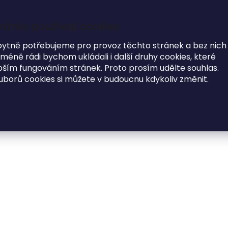
ránky používají cookies
7
i
bytně potřebujeme pro provoz těchto stránek a bez nich
éně rádi bychom ukládali i další druhy cookies, které
MODNÍ DOPLŇKY
O NÁS
ím fungováním stránek. Proto prosím udělte souhlas.
uborů cookies si můžete v budoucnu kdykoliv změnit.
orková peněženka