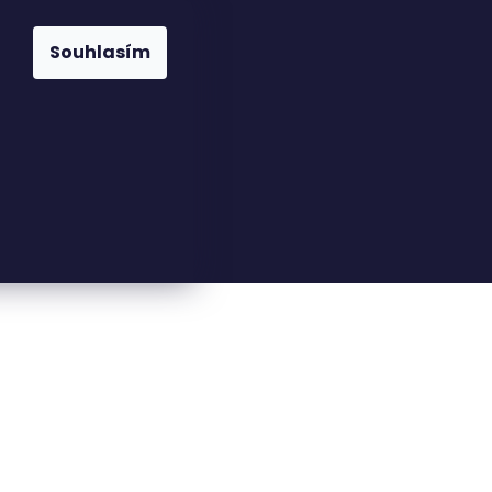
Souhlasím
23816110
nfo@woodkingdom.cz