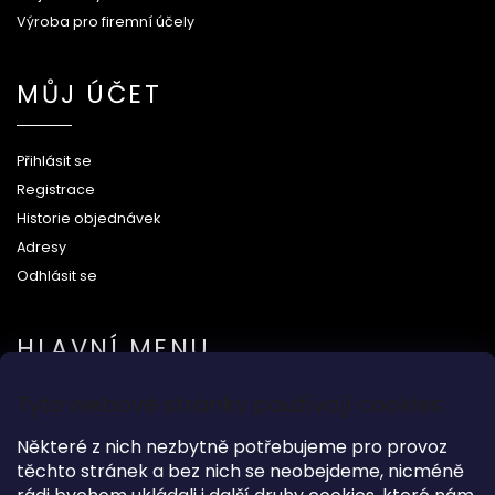
Výroba pro firemní účely
MŮJ ÚČET
Přihlásit se
Registrace
Historie objednávek
Adresy
Odhlásit se
HLAVNÍ MENU
Tyto webové stránky používají cookies
Na svatbu
Některé z nich nezbytně potřebujeme pro provoz
Dárkové předměty
těchto stránek a bez nich se neobejdeme, nicméně
Módní doplňky