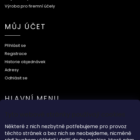
Výroba pro firemní účely
MŮJ ÚČET
Přihlásit se
Registrace
Historie objednávek
Adresy
Odhlásit se
HLAVNÍ MENU
Tyto webové stránky používají cookies
Na svatbu
Některé z nich nezbytně potřebujeme pro provoz
Dárkové předměty
těchto stránek a bez nich se neobejdeme, nicméně
Módní doplňky