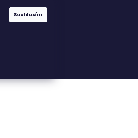
Souhlasím
23816110
nfo@woodkingdom.cz
ací kartička - JEZERO