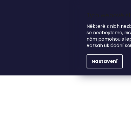
Přejít
na
obsah
Tyto webové st
Některé z nich nez
se neobejdeme, nicm
HLEDAT
NA SVATBU
DÁRKOVÉ PŘEDMĚTY
nám pomohou s lepš
Rozsah ukládání so
Na svatbu
Zasedací pořádek
Zasedací p
Nastavení