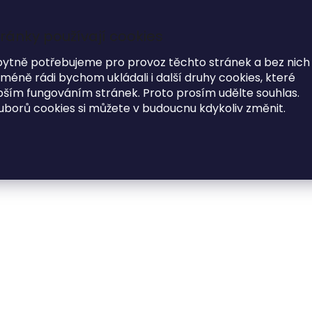
ránky používají cookies
7
i
bytně potřebujeme pro provoz těchto stránek a bez nich
éně rádi bychom ukládali i další druhy cookies, které
MODNÍ DOPLŇKY
O NÁS
ím fungováním stránek. Proto prosím udělte souhlas.
uborů cookies si můžete v budoucnu kdykoliv změnit.
ořádek - Kartičky
Papírové zasedací kartičky
Papírová zased